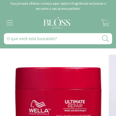
Sua jornada olfativa começa aqui: explore fragrâncias exclusivas e
encontre o seu aroma perfeito!
0