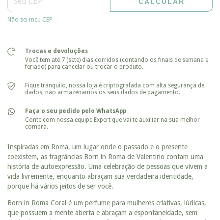
CALCULAR
Entregas para o CEP:
ALTERAR CEP
Não sei meu CEP
Trocas e devoluções
Você tem até 7 (sete) dias corridos (contando os finais de semana e
feriado) para cancelar ou trocar o produto.
Fique tranquilo, nossa loja é criptografada com alta segurança de
dados, não armazenamos os seus dados de pagamento.
Faça o seu pedido pelo WhatsApp
Conte com nossa equipe Expert que vai te auxiliar na sua melhor
compra.
Inspiradas em Roma, um lugar onde o passado e o presente
coexistem, as fragrâncias Born in Roma de Valentino contam uma
história de autoexpressão. Uma celebração de pessoas que vivem a
vida livremente, enquanto abraçam sua verdadeira identidade,
porque há vários jeitos de ser você.
Born in Roma Coral é um perfume para mulheres criativas, lúdicas,
que possuem a mente aberta e abraçam a espontaneidade, sem