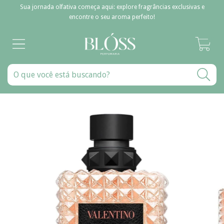
Sua jornada olfativa começa aqui: explore fragrâncias exclusivas e
encontre o seu aroma perfeito!
0