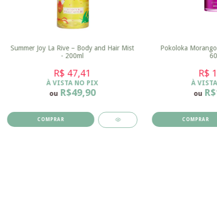
Summer Joy La Rive – Body and Hair Mist
Pokoloka Morango 
- 200ml
60
R$ 47,41
R$ 1
À VISTA NO PIX
À VISTA
R$49,90
R$
ou
ou