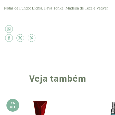
Notas de Fundo: Lichia, Fava Tonka, Madeira de Teca e Vetiver
Veja também
5
%
OFF