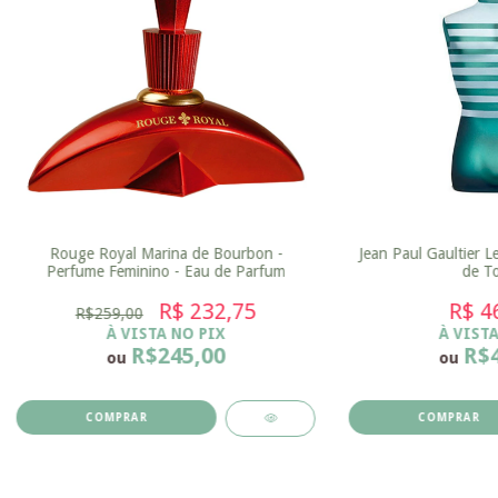
Rouge Royal Marina de Bourbon -
Jean Paul Gaultier L
Perfume Feminino - Eau de Parfum
de To
R$ 232,75
R$ 4
R$259,00
À VISTA NO PIX
À VISTA
R$245,00
R$
ou
ou
COMPRAR
COMPRAR