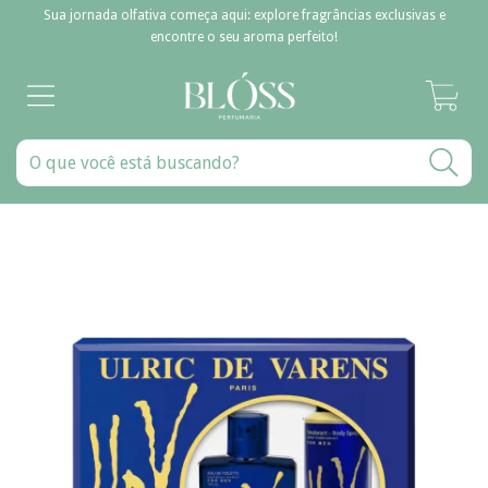
Sua jornada olfativa começa aqui: explore fragrâncias exclusivas e
encontre o seu aroma perfeito!
0