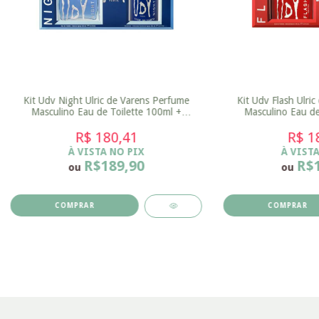
Kit Udv Night Ulric de Varens Perfume
Kit Udv Flash Ulri
Masculino Eau de Toilette 100ml +
Masculino Eau de
Desodorante Masculino 200ml
Desodora
R$ 180,41
R$ 1
À VISTA NO PIX
À VISTA
R$189,90
R$
ou
ou