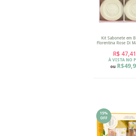
Kit Sabonete em B
Florentina Rose Di M
115 g
R$ 47,4
À VISTA NO 
R$49,
ou
15
%
OFF