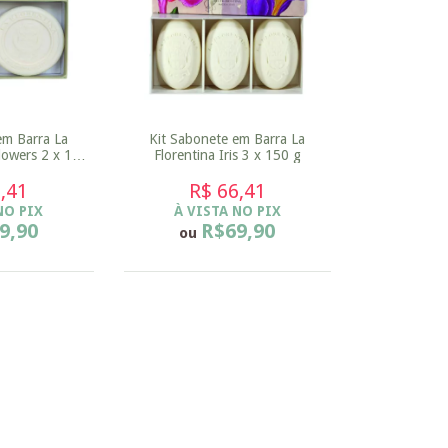
em Barra La
Kit Sabonete em Barra La
Flowers 2 x 115
Florentina Iris 3 x 150 g
,41
R$ 66,41
NO PIX
À VISTA NO PIX
9,90
R$69,90
ou