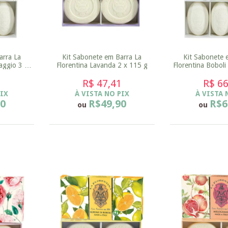
arra La
Kit Sabonete em Barra La
Kit Sabonete 
aggio 3 x
Florentina Lavanda 2 x 115 g
Florentina Boboli
g
1
R$ 47,41
R$ 66
PIX
À VISTA NO PIX
À VISTA 
90
R$49,90
R$6
ou
ou