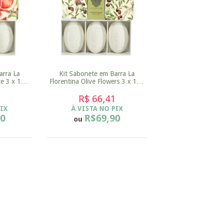
arra La
Kit Sabonete em Barra La
e 3 x 150
Florentina Olive Flowers 3 x 150
g
1
R$ 66,41
PIX
À VISTA NO PIX
90
R$69,90
ou