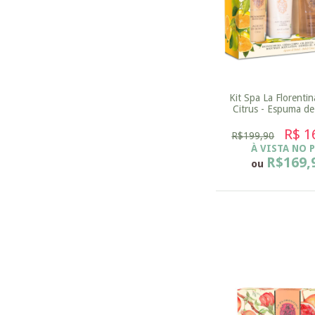
Kit Spa La Florentin
Citrus - Espuma d
500ml + Gel de Ban
Locação Corporal 
R$ 1
R$199,90
Sabonete 11
À VISTA NO 
R$169,
ou