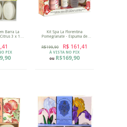
em Barra La
Kit Spa La Florentina
 Citrus 3 x 150
Pomegranate - Espuma de
Banho 500ml + Gel de Banho
,41
200ml Locação Corporal 200ml
R$ 161,41
R$199,90
+ Sabonete 115g
NO PIX
À VISTA NO PIX
9,90
R$169,90
ou