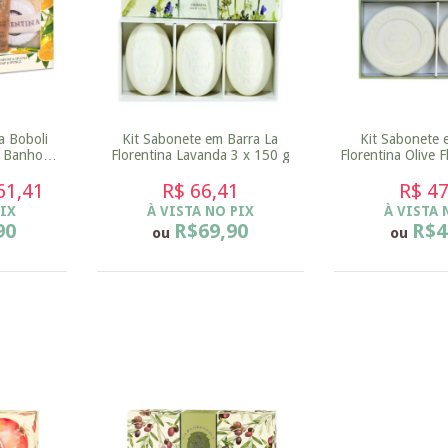
a Boboli
Kit Sabonete em Barra La
Kit Sabonete 
e Banho
Florentina Lavanda 3 x 150 g
Florentina Olive 
ho 200ml
g
200ml +
61,41
R$ 66,41
R$ 47
5
PIX
À VISTA NO PIX
À VISTA 
90
R$69,90
R$4
ou
ou