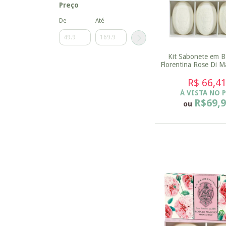
Preço
De
Até
Kit Sabonete em B
Florentina Rose Di M
150 g
R$ 66,4
À VISTA NO 
R$69,
ou