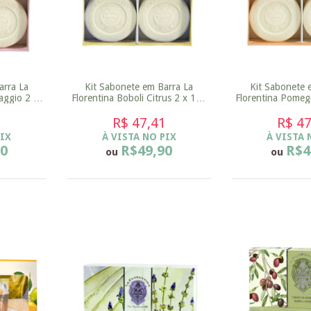
arra La
Kit Sabonete em Barra La
Kit Sabonete 
aggio 2 x
Florentina Boboli Citrus 2 x 115
Florentina Pomeg
g
g
1
R$ 47,41
R$ 47
PIX
À VISTA NO PIX
À VISTA 
90
R$49,90
R$4
ou
ou