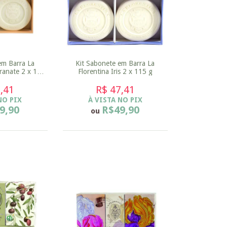
em Barra La
Kit Sabonete em Barra La
ranate 2 x 115
Florentina Iris 2 x 115 g
,41
R$ 47,41
NO PIX
À VISTA NO PIX
9,90
R$49,90
ou