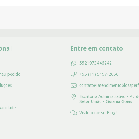
ional
Entre em contato
5521973446242
meu pedido
+55 (11) 5197-2656
luções
contato@atendimentoblossperf
Escritório Administrativo - Av d
Setor União - Goiânia Goiás
ivacidade
Visite o nosso Blog!