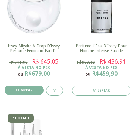
Issey Miyake A Drop D’Issey
Perfume L'Eau D'Issey Pour
Perfume Feminino Eau De
Homme Intense Eau de
Parfum
Toilette Issey Miyake -
R$ 645,05
Masculino
R$ 436,91
R$741,90
R$503,69
À VISTA NO PIX
À VISTA NO PIX
R$679,00
R$459,90
ou
ou
COMPRAR
ESPIAR
ESGOTADO